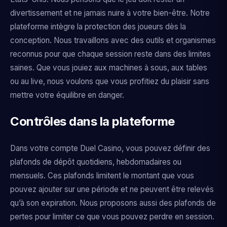
divertissement et ne jamais nuire à votre bien-être. Notre
plateforme intègre la protection des joueurs dès la
conception. Nous travaillons avec des outils et organismes
reconnus pour que chaque session reste dans des limites
saines. Que vous jouiez aux machines à sous, aux tables
ou au live, nous voulons que vous profitiez du plaisir sans
mettre votre équilibre en danger.
Contrôles dans la plateforme
Dans votre compte Duel Casino, vous pouvez définir des
plafonds de dépôt quotidiens, hebdomadaires ou
mensuels. Ces plafonds limitent le montant que vous
pouvez ajouter sur une période et ne peuvent être relevés
qu’à son expiration. Nous proposons aussi des plafonds de
pertes pour limiter ce que vous pouvez perdre en session.