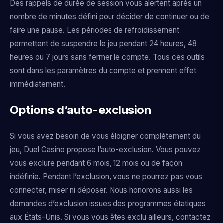
Des rappels de durée de session vous alertent après un
nombre de minutes défini pour décider de continuer ou de
faire une pause. Les périodes de refroidissement
permettent de suspendre le jeu pendant 24 heures, 48
heures ou 7 jours sans fermer le compte. Tous ces outils
sont dans les paramètres du compte et prennent effet
immédiatement.
Options d’auto-exclusion
Si vous avez besoin de vous éloigner complètement du
jeu, Duel Casino propose l’auto-exclusion. Vous pouvez
vous exclure pendant 6 mois, 12 mois ou de façon
indéfinie. Pendant l’exclusion, vous ne pourrez pas vous
connecter, miser ni déposer. Nous honorons aussi les
demandes d’exclusion issues des programmes étatiques
aux États-Unis. Si vous vous êtes exclu ailleurs, contactez