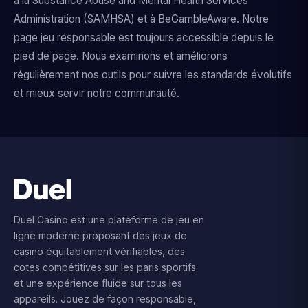
à la Substance Abuse and Mental Health Services
Administration (SAMHSA) et à BeGambleAware. Notre
page jeu responsable est toujours accessible depuis le
pied de page. Nous examinons et améliorons
régulièrement nos outils pour suivre les standards évolutifs
et mieux servir notre communauté.
Duel Casino est une plateforme de jeu en
ligne moderne proposant des jeux de
casino équitablement vérifiables, des
cotes compétitives sur les paris sportifs
et une expérience fluide sur tous les
appareils. Jouez de façon responsable,