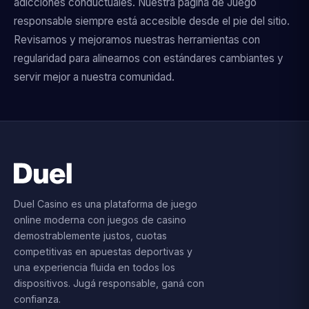
adicciones conductuales. Nuestra página de Juego
responsable siempre está accesible desde el pie del sitio.
Revisamos y mejoramos nuestras herramientas con
regularidad para alinearnos con estándares cambiantes y
servir mejor a nuestra comunidad.
Duel Casino es una plataforma de juego
online moderna con juegos de casino
demostrablemente justos, cuotas
competitivas en apuestas deportivas y
una experiencia fluida en todos los
dispositivos. Jugá responsable, ganá con
confianza.