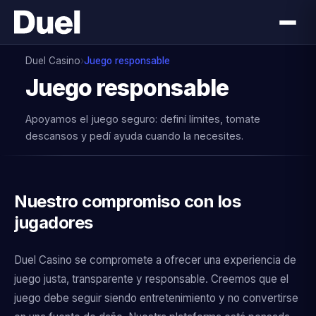
Duel Casino
›
Juego responsable
Juego responsable
Apoyamos el juego seguro: definí límites, tomate
descansos y pedí ayuda cuando la necesites.
Nuestro compromiso con los
jugadores
Duel Casino se compromete a ofrecer una experiencia de
juego justa, transparente y responsable. Creemos que el
juego debe seguir siendo entretenimiento y no convertirse