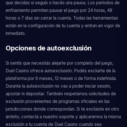
que decidas si seguís o hacés una pausa. Los períodos de
enfriamiento permiten pausar el juego por 24 horas, 48
horas o 7 días sin cerrar la cuenta. Todas las herramientas
están en la configuración de tu cuenta y entran en vigor de
inmediato.
Opciones de autoexclusión
Si sentís que necesitás alejarte por completo del juego,
Duel Casino ofrece autoexclusión. Podés excluirte de la
plataforma por 6 meses, 12 meses o de forma indefinida.
Durante la autoexclusión no vas a poder iniciar sesión,
apostar ni depositar. También respetamos solicitudes de
exclusión provenientes de programas oficiales en las
jurisdicciones donde correspondan. Si te excluiste en otro
ámbito, contactá a nuestro soporte y aplicaremos la misma
exclusión a tu cuenta de Duel Casino cuando sea