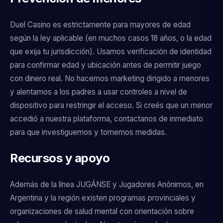
Duel Casino es estrictamente para mayores de edad
según la ley aplicable (en muchos casos 18 años, o la edad
que exija tu jurisdicción). Usamos verificación de identidad
para confirmar edad y ubicación antes de permitir juego
con dinero real. No hacemos marketing dirigido a menores
y alentamos a los padres a usar controles a nivel de
dispositivo para restringir el acceso. Si creés que un menor
accedió a nuestra plataforma, contactanos de inmediato
para que investiguemos y tomemos medidas.
Recursos y apoyo
Además de la línea JUGÁNSE y Jugadores Anónimos, en
Argentina y la región existen programas provinciales y
organizaciones de salud mental con orientación sobre