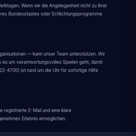
Werktagen. Wenn wir die Angelegenheit nicht zu Ihrer
 Ihres Bundesstaates oder Schlichtungsprogramme
rganisationen — kann unser Team unterstützen. Wir
s es um verantwortungsvolles Spielen geht, damit
22-4700) ist rund um die Uhr für sofortige Hilfe
 registrierte E-Mail und eine klare
genehmes Erlebnis ermöglichen.