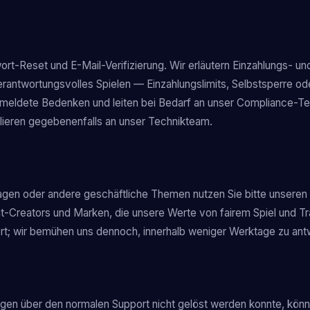
wort-Reset und E-Mail-Verifizierung. Wir erläutern Einzahlungs-
erantwortungsvolles Spielen — Einzahlungslimits, Selbstsperre o
 gemeldete Bedenken und leiten bei Bedarf an unser Compliance-T
lieren gegebenenfalls an unser Technikteam.
ragen oder andere geschäftliche Themen nutzen Sie bitte unseren
t-Creators und Marken, die unsere Werte von fairem Spiel und Tra
ort; wir bemühen uns dennoch, innerhalb weniger Werktage zu ant
egen über den normalen Support nicht gelöst werden konnte, kön