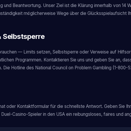
ng und Beantwortung. Unser Ziel ist die Klärung innerhalb von 14 
Zuständigkeit möglicherweise Wege über die Glücksspielaufsicht
 Selbstsperre
brauchen — Limits setzen, Selbstsperre oder Verweise auf Hilfso
atlichen Programmen. Kontaktieren Sie uns und geben Sie an, das
en. Die Hotline des National Council on Problem Gambling (1-800-5
at oder Kontaktformular für die schnellste Antwort. Geben Sie Ihre
uel-Casino-Spieler in den USA ein reibungsloses, faires und an